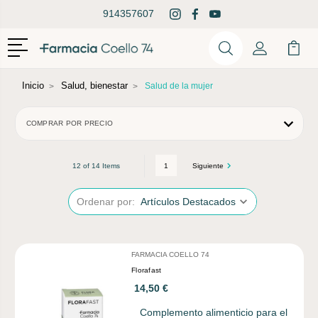
914357607
Menú
Buscar
Mi Cuenta
Mi Ca
Buscar
Inicio
Salud, bienestar
Salud de la mujer
COMPRAR POR PRECIO
1
Siguiente
12 of 14 Items
Ordenar por:
FARMACIA COELLO 74
Florafast
14,50 €
Complemento alimenticio para el