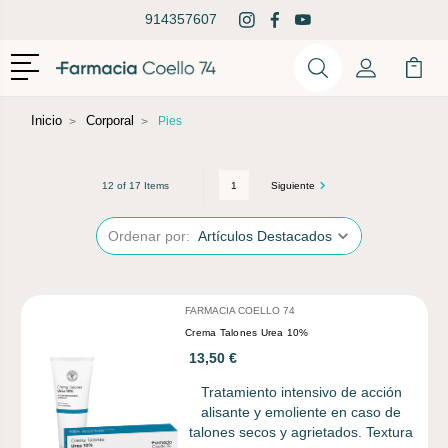
914357607
Menú
Buscar
Mi Cuenta
Mi Ca
Buscar
Inicio
Corporal
Pies
1
Siguiente
12 of 17 Items
Ordenar por:
FARMACIA COELLO 74
Crema Talones Urea 10%
13,50 €
Tratamiento intensivo de acción
alisante y emoliente en caso de
talones secos y agrietados. Textura