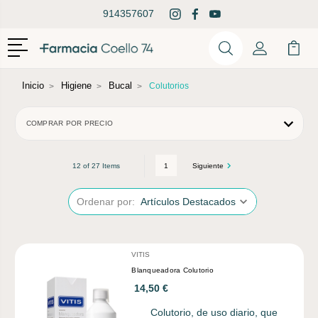
914357607
Menú
Buscar
Mi Cuenta
Mi Ca
Buscar
Inicio
Higiene
Bucal
Colutorios
COMPRAR POR PRECIO
1
Siguiente
12 of 27 Items
Ordenar por:
VITIS
Blanqueadora Colutorio
14,50 €
Colutorio, de uso diario, que