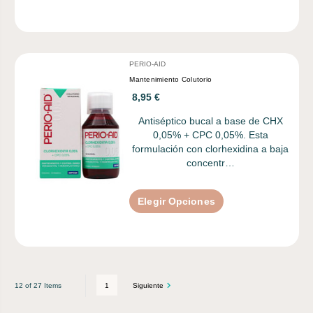
PERIO-AID
Mantenimiento Colutorio
8,95 €
Antiséptico bucal a base de CHX
0,05% + CPC 0,05%. Esta
formulación con clorhexidina a baja
concentr…
Elegir Opciones
1
Siguiente
12 of 27 Items