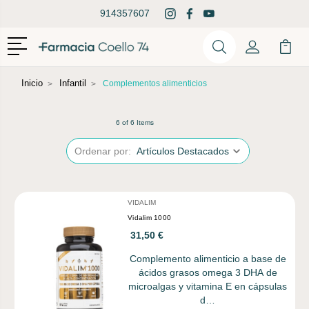
914357607
Menú
Buscar
Mi Cuenta
Mi Ca
Buscar
Inicio
Infantil
Complementos alimenticios
6 of 6 Items
Ordenar por:
VIDALIM
Vidalim 1000
31,50 €
Complemento alimenticio a base de
ácidos grasos omega 3 DHA de
microalgas y vitamina E en cápsulas
d…