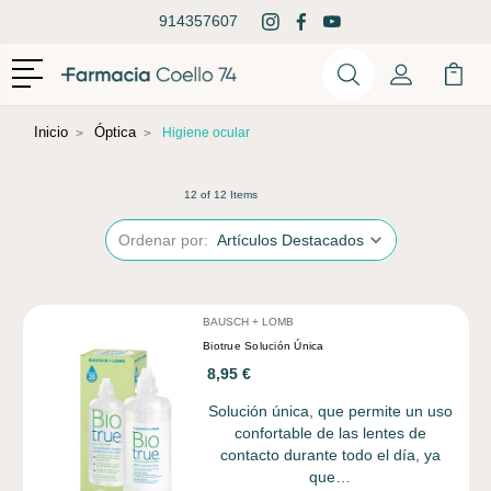
914357607
Menú
Buscar
Mi Cuenta
Mi Ca
Buscar
Inicio
Óptica
Higiene ocular
12 of 12 Items
Ordenar por:
BAUSCH + LOMB
Biotrue Solución Única
8,95 €
Solución única, que permite un uso
confortable de las lentes de
contacto durante todo el día, ya
que…