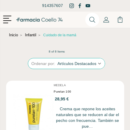
914357607
Menú
Buscar
Mi Cuenta
Mi Ca
Buscar
Inicio
Infantil
Cuidado de la mamá
8 of 8 Items
Ordenar por:
MEDELA
Purelan 100
28,95 €
Crema que repone los aceites
naturales que se reducen al dar el
pecho con frecuencia. También se
pue…