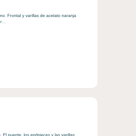
o. Frontal y varillas de acetato naranja
egr…
. El puente, los endpieces y las varillas