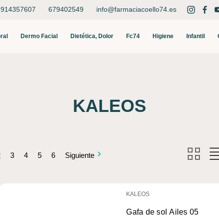
914357607
679402549
info@farmaciacoello74.es
Buscar
ral
Dermo Facial
Dietética, Dolor
Fc74
Higiene
Infantil
KALEOS
2
3
4
5
6
Siguiente
KALEOS
Gafa de sol Ailes 05