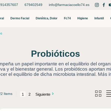
914357607
679402549
info@farmaciacoello74.es
Buscar
ral
Dermo Facial
Dietética, Dolor
Fc74
Higiene
Infantil
os
Probióticos
mpeña un papel importante en el equilibrio del orga
iva y el bienestar general. Los probióticos aportan
Más i
r el equilibrio de dicha microbiota intestinal.
22 Items
1
2
Siguiente