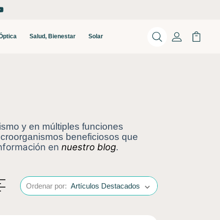
Óptica
Salud, Bienestar
Solar
Buscar
Mi Cuenta
Mi Carr
nismo y en múltiples funciones
 microorganismos beneficiosos que
nformación en
nuestro blog
.
Ordenar por: