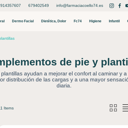
914357607
679402549
info@farmaciacoello74.es
Buscar
ral
Dermo Facial
Dietética, Dolor
Fc74
Higiene
Infantil
antillas
plementos de pie y planti
plantillas ayudan a mejorar el confort al caminar y 
jor distribución de las cargas y a una mayor sensació
diaria.
11 Items