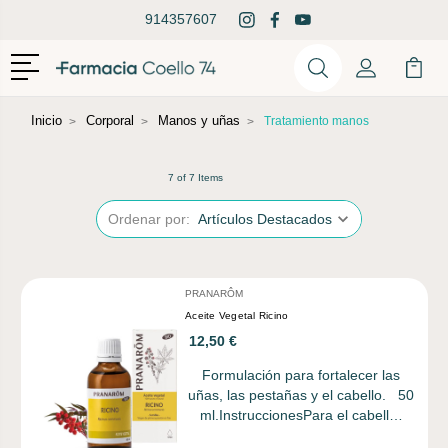
914357607
Menú
Buscar
Mi Cuenta
Mi Ca
Buscar
Inicio
Corporal
Manos y uñas
Tratamiento manos
7 of 7 Items
Ordenar por:
PRANARÔM
Aceite Vegetal Ricino
12,50 €
Formulación para fortalecer las
uñas, las pestañas y el cabello. 50
ml.InstruccionesPara el cabell…