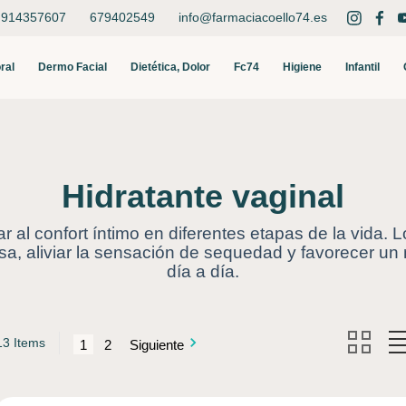
914357607
679402549
info@farmaciacoello74.es
Buscar
ral
Dermo Facial
Dietética, Dolor
Fc74
Higiene
Infantil
Hidratante vaginal
 al confort íntimo en diferentes etapas de la vida. 
osa, aliviar la sensación de sequedad y favorecer u
día a día.
13 Items
1
2
Siguiente