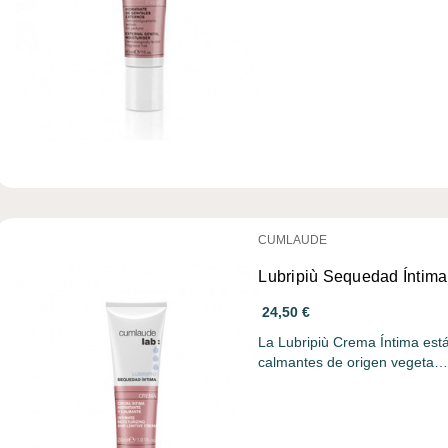
CUMLAUDE
Lubripiù Sequedad Íntim
24,50 €
La Lubripiù Crema Íntima está
calmantes de origen vegeta