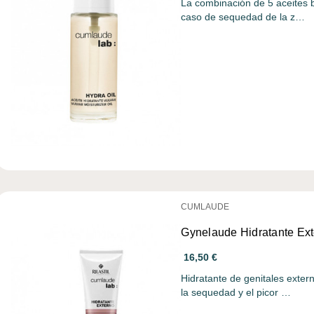
La combinación de 5 aceites 
caso de sequedad de la z…
CUMLAUDE
Gynelaude Hidratante Ex
16,50 €
Hidratante de genitales exter
la sequedad y el picor …