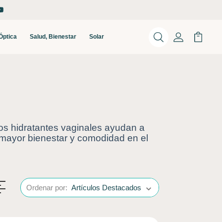
Óptica
Salud, Bienestar
Solar
Buscar
Mi Cuenta
Mi Carr
Los hidratantes vaginales ayudan a
n mayor bienestar y comodidad en el
Ordenar por: