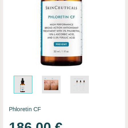
Phloretin CF
186,00 €