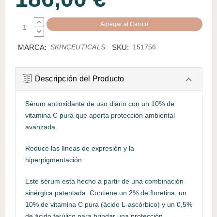
AUMENTAR
CANTIDAD:
DISMINUIR
CANTIDAD:
MARCA:
SKU:
SKINCEUTICALS
151756
Descripción del Producto
Sérum antioxidante de uso diario con un 10% de
vitamina C pura que aporta protección ambiental
avanzada.
Reduce las líneas de expresión y la
hiperpigmentación.
Este sérum está hecho a partir de una combinación
sinérgica patentada. Contiene un 2% de floretina, un
10% de vitamina C pura (ácido L-ascórbico) y un 0,5%
de ácido ferúlico para brindar una protección