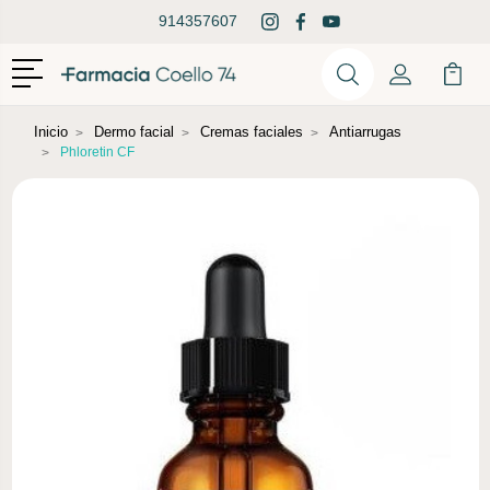
914357607
Menú
Buscar
Mi Cuenta
Mi Ca
Buscar
Inicio
Dermo facial
Cremas faciales
Antiarrugas
Phloretin CF