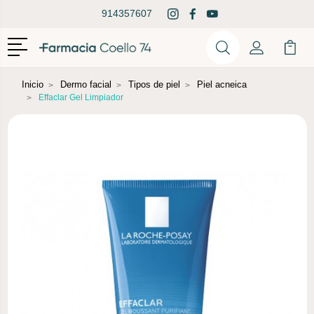
914357607
Menú
Buscar
Mi Cuenta
Mi Ca
Buscar
Inicio
Dermo facial
Tipos de piel
Piel acneica
Effaclar Gel Limpiador