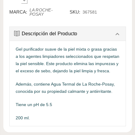
CANTIDAD:
DISMINUIR
CANTIDAD:
LA ROCHE-
MARCA:
SKU:
367581
POSAY
Descripción del Producto
Gel purificador suave de la piel mixta o grasa gracias
a los agentes limpiadores seleccionados que respetan
la piel sensible. Este producto elimina las impurezas y
el exceso de sebo, dejando la piel limpia y fresca.
Además, contiene Agua Termal de La Roche-Posay,
conocida por su propiedad calmante y antiirritante.
Tiene un pH de 5.5
200 ml.