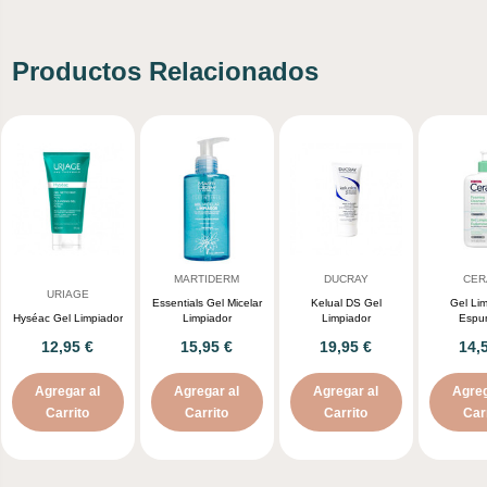
Productos Relacionados
MARTIDERM
DUCRAY
CER
URIAGE
Essentials Gel Micelar
Kelual DS Gel
Gel Li
Hyséac Gel Limpiador
Limpiador
Limpiador
Espu
12,95 €
15,95 €
19,95 €
14,
Agregar al
Agregar al
Agregar al
Agreg
Carrito
Carrito
Carrito
Car