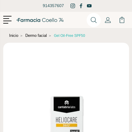
914357607
Menú
Buscar
Mi Cuenta
Mi Ca
Buscar
Inicio
Dermo facial
Gel Oil-Free SPF50