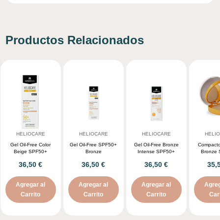
Productos Relacionados
HELIOCARE
HELIOCARE
HELIOCARE
HELI
Gel Oil-Free Color
Gel Oil-Free SPF50+
Gel Oil-Free Bronze
Compacto
Beige SPF50+
Bronze
Intense SPF50+
Bronze
36,50 €
36,50 €
36,50 €
35,
Agregar al
Agregar al
Agregar al
Agreg
Carrito
Carrito
Carrito
Car