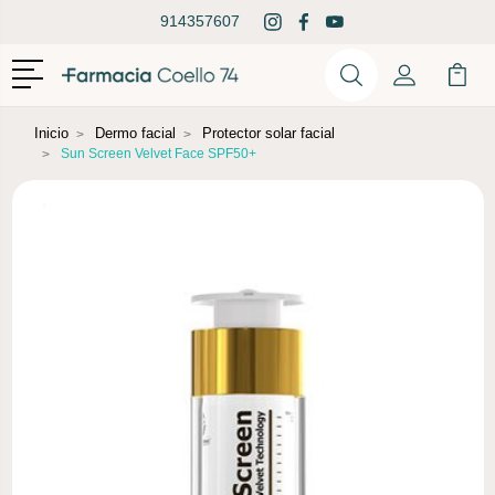
914357607
Menú
Buscar
Mi Cuenta
Mi Ca
Buscar
Inicio
Dermo facial
Protector solar facial
Sun Screen Velvet Face SPF50+