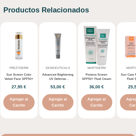
Productos Relacionados
FREZYDERM
SKINCEUTICALS
MARTIDERM
MART
Sun Screen Color
Advanced Brightening
Proteos Screen
Sun Care M
Velvet Face SPF50+
UV Defense
SPF50+ Fluid Cream
Fluid
Sunscreen SPF50
27,95 €
53,00 €
36,00 €
25,
Agregar al
Agregar al
Agregar al
Agreg
Carrito
Carrito
Carrito
Car